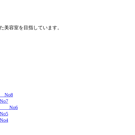
着した美容室を目指しています。
No8
o7
 No6
o5
o4