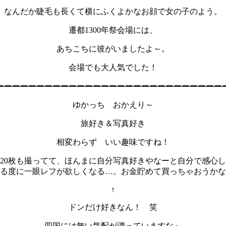
なんだか睫毛も長くて横にふくよかなお顔で女の子のよう。
遷都1300年祭会場には、
あちこちに彼がいましたよ～。
会場でも大人気でした！
ーーーーーーーーーーーーーーーーーーーーーーーーーーーー
ゆかっち おかえり～
旅好き＆写真好き
相変わらず いい趣味ですね！
120枚も撮ってて、ほんまに自分写真好きやなーと自分で感心
る度に一眼レフが欲しくなる…。お金貯めて買っちゃおうかな
↑
ドンだけ好きなん！ 笑
四国には無い気配が漂っていますな～