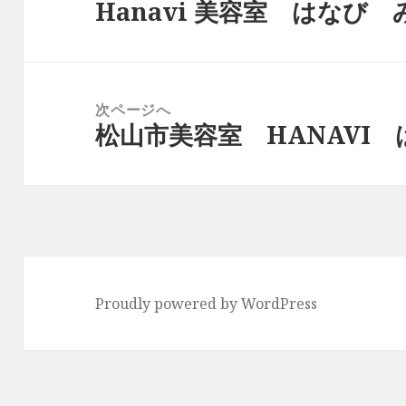
Hanavi 美容室 はなび
ナ
前
ビ
の
ゲ
投
ー
稿:
次ページへ
シ
松山市美容室 HANAVI 
次
ョ
の
ン
投
稿:
Proudly powered by WordPress