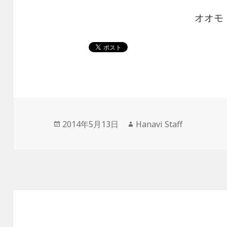
オオモ
投
2014年5月13日
作
Hanavi Staff
稿
成
日:
者