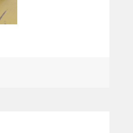
び オオモト 栗まつり に