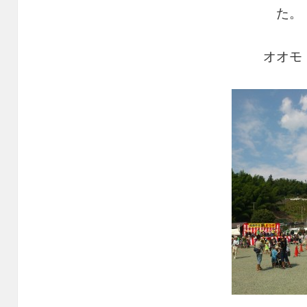
た。
オオモ