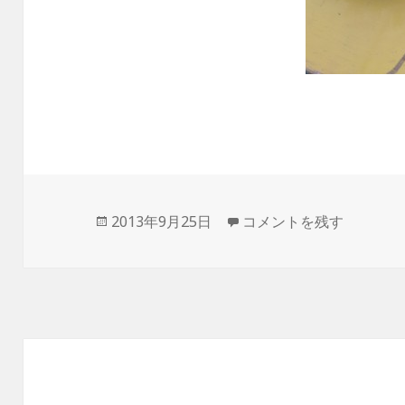
投
2013年9月25日
Hanavi 美容室 はな
コメントを残す
稿
日: