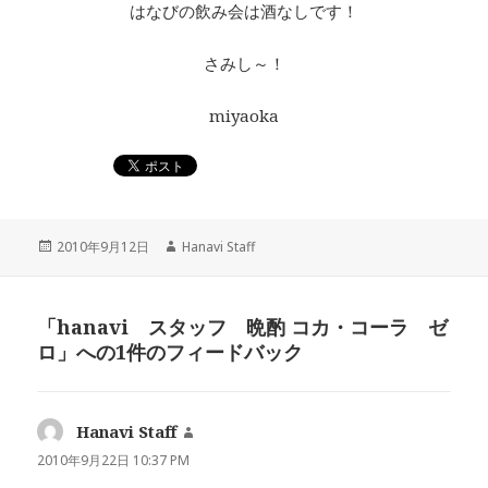
はなびの飲み会は酒なしです！
さみし～！
miyaoka
投
2010年9月12日
作
Hanavi Staff
稿
成
日:
者
「hanavi スタッフ 晩酌 コカ・コーラ ゼ
ロ」への1件のフィードバック
Hanavi Staff
よ
り:
2010年9月22日 10:37 PM