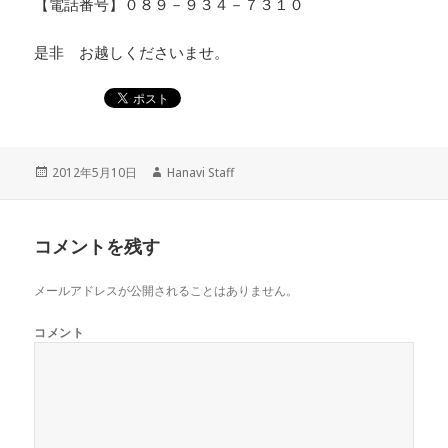
【電話番号】０８９－９３４－７３１０
是非 お越しくださいませ。
投
2012年5月10日
作
Hanavi Staff
稿
成
日:
者
コメントを残す
メールアドレスが公開されることはありません。
コメント