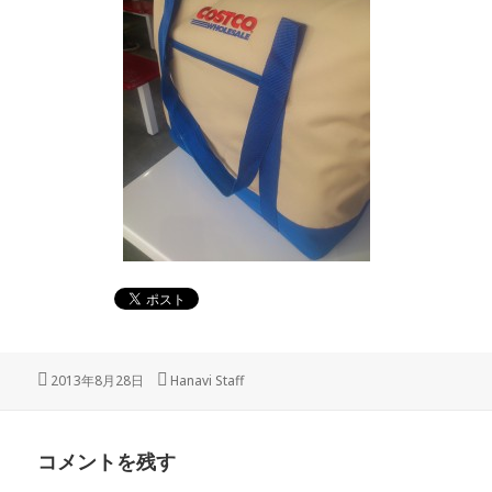
投
2013年8月28日
作
Hanavi Staff
稿
成
日:
者
コメントを残す