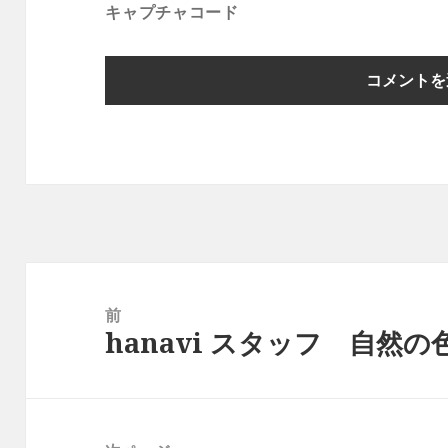
キャプチャコード
投
稿
前
hanavi スタッフ 自然
ナ
前
ビ
の
ゲ
投
ー
稿: