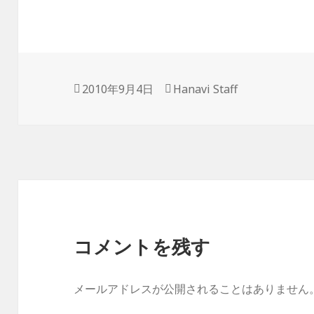
投
2010年9月4日
作
Hanavi Staff
稿
成
日:
者
コメントを残す
メールアドレスが公開されることはありません