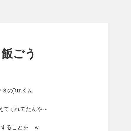
 飯ごう
３のJunくん
えてくれてたんや～
うすることを ｗ