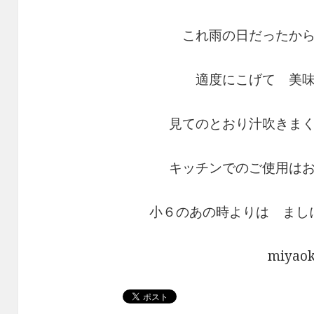
これ雨の日だったか
適度にこげて 美
見てのとおり汁吹きま
キッチンでのご使用は
小６のあの時よりは まし
miyao