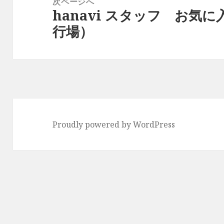
次ページへ
シ
hanavi スタッフ お気
次
ョ
行場）
の
ン
投
稿:
Proudly powered by WordPress