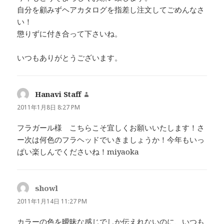
自分を顧みずヘアカタログを指差し注文してごめんなさ
い！
懲りずに付き合って下さいね。
いつもありがとうございます。
Hanavi Staff
よ
り:
2011年1月8日 8:27 PM
フラガール様 こちらこそ宜しくお願いいたします！さ
ー次は何色のフラヘッドでいきましょうか！今年もいっ
ぱい楽しんでくださいね！miyaoka
showl
よ
り:
2011年1月14日 11:27 PM
カラーの色を曖昧な感じでしか伝えれないのに、いつも