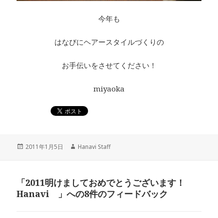
今年も
はなびにヘアースタイルづくりの
お手伝いをさせてください！
miyaoka
投
2011年1月5日
作
Hanavi Staff
稿
成
日:
者
「2011明けましておめでとうございます！
Hanavi 」への8件のフィードバック