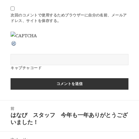
次回のコメントで使用するためブラウザーに自分の名前、メールア
ドレス、サイトを保存する。
キャプチャコード
投
前
稿
はなび スタッフ 今年も一年ありがとうござ
前
ナ
いました！
の
ビ
投
ゲ
稿: