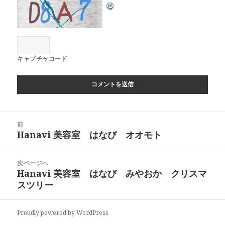
キャプチャコード
投
前
稿
Hanavi 美容室 はなび オオモト
前
ナ
の
ビ
投
次ページへ
ゲ
稿:
Hanavi 美容室 はなび みやおか クリスマ
次
ー
スツリー
の
シ
投
ョ
稿:
Proudly powered by WordPress
ン