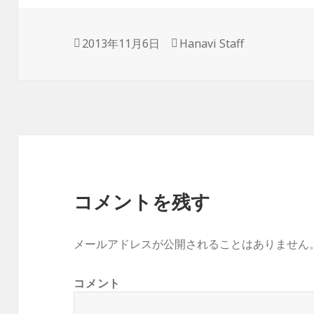
投
2013年11月6日
作
Hanavi Staff
稿
成
日:
者
コメントを残す
メールアドレスが公開されることはありません
コメント