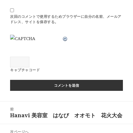
次回のコメントで使用するためブラウザーに自分の名前、メールア
ドレス、サイトを保存する。
キャプチャコード
投
前
稿
Hanavi 美容室 はなび オオモト 花火大会
前
ナ
の
ビ
投
次ページへ