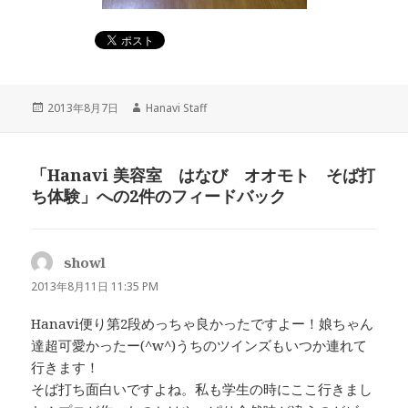
投
2013年8月7日
作
Hanavi Staff
稿
成
日:
者
「Hanavi 美容室 はなび オオモト そば打
ち体験」への2件のフィードバック
showl
よ
り:
2013年8月11日 11:35 PM
Hanavi便り第2段めっちゃ良かったですよー！娘ちゃん
達超可愛かったー(^w^)うちのツインズもいつか連れて
行きます！
そば打ち面白いですよね。私も学生の時にここ行きまし