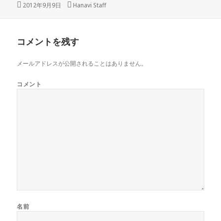
投
2012年9月9日
作
Hanavi Staff
稿
成
日:
者
コメントを残す
メールアドレスが公開されることはありません。
コメント
名前